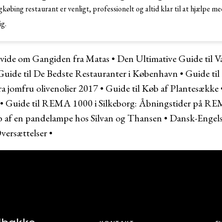
øbing restaurant er venligt, professionelt og altid klar til at hjælpe me
ig.
 vide om Gangiden fra Matas
•
Den Ultimative Guide til Va
Guide til De Bedste Restauranter i København
•
Guide til
tra jomfru olivenolier 2017
•
Guide til Køb af Plantesække
•
Guide til REMA 1000 i Silkeborg: Åbningstider på RE
øb af en pandelampe hos Silvan og Thansen
•
Dansk-Engels
versættelser
•
FAR SHOP