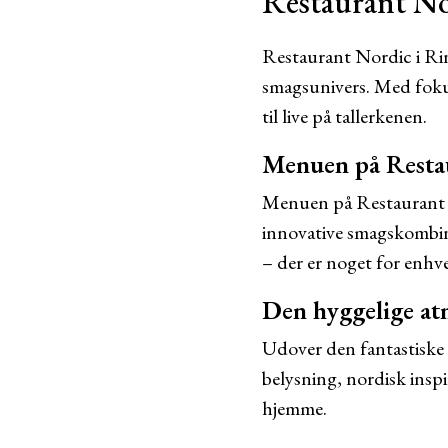
Restaurant Nor
Restaurant Nordic i Ri
smagsunivers. Med fokus 
til live på tallerkenen.
Menuen på Resta
Menuen på Restaurant N
innovative smagskombina
– der er noget for enhv
Den hyggelige a
Udover den fantastiske 
belysning, nordisk ins
hjemme.