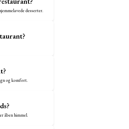
restaurant?
 hjemmelavede desserter.
taurant?
t?
ign og komfort.
ds?
er åben himmel.