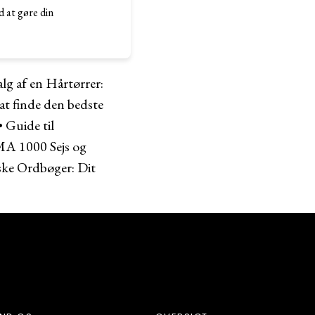
d at gøre din
lg af en Hårtørrer:
 at finde den bedste
•
Guide til
MA 1000 Sejs og
ke Ordbøger: Dit