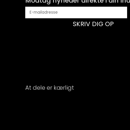
Modtag nyheder direkte i din i
SKRIV DIG OP
At dele er kærligt