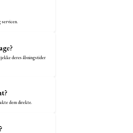
 servicen.
age?
tjekke deres åbningstider
nt?
takte dem direkte.
?