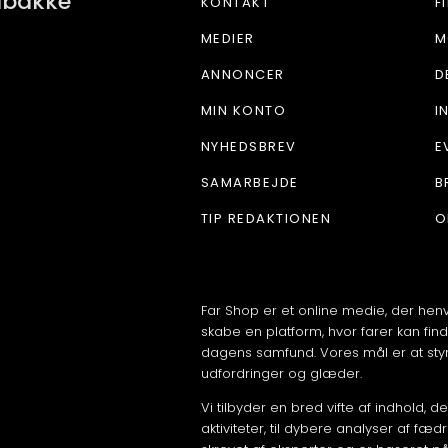
ndbakke
KONTAKT
F
MEDIER
M
ANNONCER
D
MIN KONTO
I
NYHEDSBREV
E
SAMARBEJDE
B
TIP REDAKTIONEN
O
Far Shop er et online medie, der hen
skabe en platform, hvor farer kan find
dagens samfund. Vores mål er at styr
udfordringer og glæder.
Vi tilbyder en bred vifte af indhold, 
aktiviteter, til dybere analyser af fæd