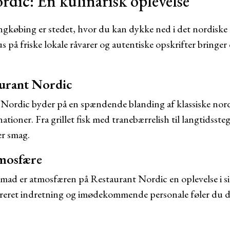
dic: En kulinarisk oplevelse
ngkøbing er stedet, hvor du kan dykke ned i det nordiske
på friske lokale råvarer og autentiske opskrifter bringer 
urant Nordic
ordic byder på en spændende blanding af klassiske nordi
tioner. Fra grillet fisk med tranebærrelish til langtidsst
er smag.
tmosfære
mad er atmosfæren på Restaurant Nordic en oplevelse i si
pireret indretning og imødekommende personale føler du 