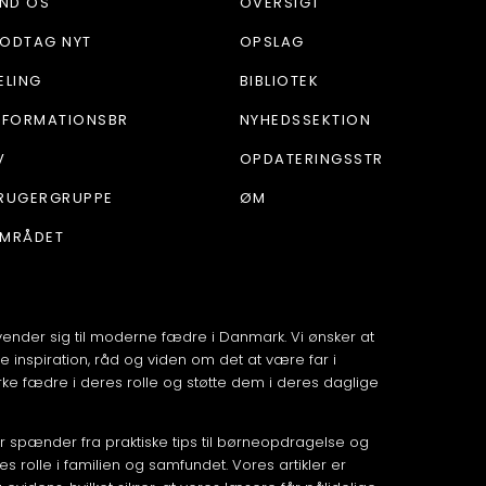
IND OS
OVERSIGT
ODTAG NYT
OPSLAG
ELING
BIBLIOTEK
NFORMATIONSBR
NYHEDSSEKTION
V
OPDATERINGSSTR
RUGERGRUPPE
ØM
MRÅDET
vender sig til moderne fædre i Danmark. Vi ønsker at
e inspiration, råd og viden om det at være far i
ke fædre i deres rolle og støtte dem i deres daglige
der spænder fra praktiske tips til børneopdragelse og
res rolle i familien og samfundet. Vores artikler er