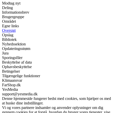
Modtag nyt
Deling
Informationsbrev
Brugergruppe
Området
Egne links
Oversigt
Opslag
Bibliotek
Nyhedssektion
Opdateringsstrøm
Jura
Sporingsfiler
Beskyttelse af data
Ophavsbeskyttelse
Betingelser
Tilgængelige funktioner
Klimaansvar
FarShop.dk
YesMedia
support@yesmedia.dk
Denne hjemmeside fungerer bedst med cookies, som hjælper os med
at huske dine indstillinger.
Vi og vores partnere indsamler og anvender oplysninger om dig
gennem cookies for at forstå, hvordan du bruger vores tjenester, vise