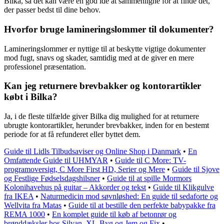
Bilka, så det kan være en god idé at sammenligne for at finde det,
der passer bedst til dine behov.
Hvorfor bruge lamineringslommer til dokumenter?
Lamineringslommer er nyttige til at beskytte vigtige dokumenter
mod fugt, snavs og skader, samtidig med at de giver en mere
professionel præsentation.
Kan jeg returnere brevbakker og kontorartikler
købt i Bilka?
Ja, i de fleste tilfælde giver Bilka dig mulighed for at returnere
ubrugte kontorartikler, herunder brevbakker, inden for en bestemt
periode for at få refunderet eller byttet dem.
Guide til Lidls Tilbudsaviser og Online Shop i Danmark
•
En
Omfattende Guide til UHMYAR
•
Guide til C More: TV-
programoversigt, C More First HD, Serier og Mere
•
Guide til Sjove
og Festlige Fødselsdagshilsner
•
Guide til at spille Mormors
Kolonihavehus på guitar – Akkorder og tekst
•
Guide til Klikgulve
fra IKEA
•
Naturmedicin mod søvnløshed: En guide til sedaforte og
Wellvita fra Matas
•
Guide til at bestille den perfekte babypakke fra
REMA 1000
•
En komplet guide til køb af betonrør og
brønddæksler hos Silvan, XL-Byg og Jem og Fix
•