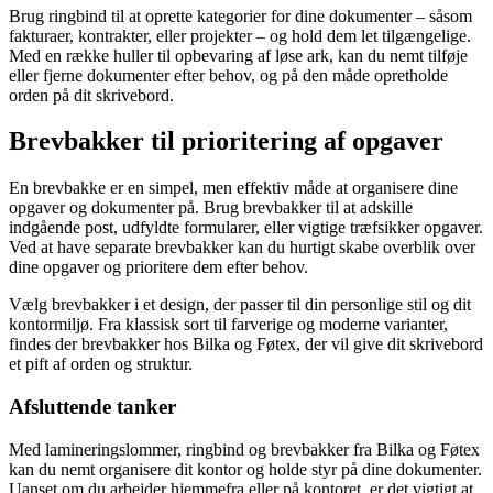
Brug ringbind til at oprette kategorier for dine dokumenter – såsom
fakturaer, kontrakter, eller projekter – og hold dem let tilgængelige.
Med en række huller til opbevaring af løse ark, kan du nemt tilføje
eller fjerne dokumenter efter behov, og på den måde opretholde
orden på dit skrivebord.
Brevbakker til prioritering af opgaver
En brevbakke er en simpel, men effektiv måde at organisere dine
opgaver og dokumenter på. Brug brevbakker til at adskille
indgående post, udfyldte formularer, eller vigtige træfsikker opgaver.
Ved at have separate brevbakker kan du hurtigt skabe overblik over
dine opgaver og prioritere dem efter behov.
Vælg brevbakker i et design, der passer til din personlige stil og dit
kontormiljø. Fra klassisk sort til farverige og moderne varianter,
findes der brevbakker hos Bilka og Føtex, der vil give dit skrivebord
et pift af orden og struktur.
Afsluttende tanker
Med lamineringslommer, ringbind og brevbakker fra Bilka og Føtex
kan du nemt organisere dit kontor og holde styr på dine dokumenter.
Uanset om du arbejder hjemmefra eller på kontoret, er det vigtigt at