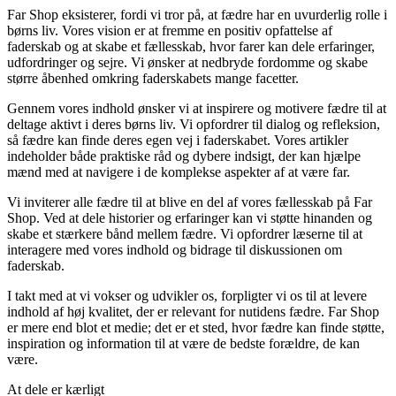
Far Shop eksisterer, fordi vi tror på, at fædre har en uvurderlig rolle i
børns liv. Vores vision er at fremme en positiv opfattelse af
faderskab og at skabe et fællesskab, hvor farer kan dele erfaringer,
udfordringer og sejre. Vi ønsker at nedbryde fordomme og skabe
større åbenhed omkring faderskabets mange facetter.
Gennem vores indhold ønsker vi at inspirere og motivere fædre til at
deltage aktivt i deres børns liv. Vi opfordrer til dialog og refleksion,
så fædre kan finde deres egen vej i faderskabet. Vores artikler
indeholder både praktiske råd og dybere indsigt, der kan hjælpe
mænd med at navigere i de komplekse aspekter af at være far.
Vi inviterer alle fædre til at blive en del af vores fællesskab på Far
Shop. Ved at dele historier og erfaringer kan vi støtte hinanden og
skabe et stærkere bånd mellem fædre. Vi opfordrer læserne til at
interagere med vores indhold og bidrage til diskussionen om
faderskab.
I takt med at vi vokser og udvikler os, forpligter vi os til at levere
indhold af høj kvalitet, der er relevant for nutidens fædre. Far Shop
er mere end blot et medie; det er et sted, hvor fædre kan finde støtte,
inspiration og information til at være de bedste forældre, de kan
være.
At dele er kærligt