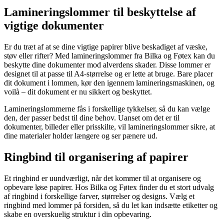
Lamineringslommer til beskyttelse af
vigtige dokumenter
Er du træt af at se dine vigtige papirer blive beskadiget af væske,
støv eller rifter? Med lamineringslommer fra Bilka og Føtex kan du
beskytte dine dokumenter mod alverdens skader. Disse lommer er
designet til at passe til A4-størrelse og er lette at bruge. Bare placer
dit dokument i lommen, kør den igennem lamineringsmaskinen, og
voilà – dit dokument er nu sikkert og beskyttet.
Lamineringslommerne fås i forskellige tykkelser, så du kan vælge
den, der passer bedst til dine behov. Uanset om det er til
dokumenter, billeder eller prisskilte, vil lamineringslommer sikre, at
dine materialer holder længere og ser pænere ud.
Ringbind til organisering af papirer
Et ringbind er uundværligt, når det kommer til at organisere og
opbevare løse papirer. Hos Bilka og Føtex finder du et stort udvalg
af ringbind i forskellige farver, størrelser og designs. Vælg et
ringbind med lommer på forsiden, så du let kan indsætte etiketter og
skabe en overskuelig struktur i din opbevaring.