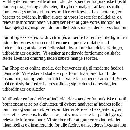
Vi tilbyder en bred vifte af indhold, der spænder fra praktiske tips til
børneopdragelse og aktiviteter, til dybere analyser af fædres rolle i
familien og samfundet. Vores artikler er skrevet af eksperter og er
baseret på evidens, hvilket sikrer, at vores læsere får pålidelige og
relevante informationer. Vi stræber efter at gøre vores indhold let
tilgængeligt og inspirerende for alle fædre, uanset deres livssituation.
Far Shop eksisterer, fordi vi tror på, at fædre har en uvurderlig rolle i
børns liv. Vores vision er at fremme en positiv opfattelse af
faderskab og at skabe et fællesskab, hvor farer kan dele erfaringer,
udfordringer og sejre. Vi ønsker at nedbryde fordomme og skabe
større åbenhed omkring faderskabets mange facetter.
Far Shop er et online medie, der henvender sig til moderne fædre i
Danmark. Vi ønsker at skabe en platform, hvor farer kan finde
inspiration, råd og viden om det at være far i dagens samfund. Vores
mål er at styrke fædre i deres rolle og støtte dem i deres daglige
udfordringer og glæder.
Vi tilbyder en bred vifte af indhold, der spænder fra praktiske tips til
børneopdragelse og aktiviteter, til dybere analyser af fædres rolle i
familien og samfundet. Vores artikler er skrevet af eksperter og er
baseret på evidens, hvilket sikrer, at vores læsere får pålidelige og
relevante informationer. Vi stræber efter at gøre vores indhold let
tilgængeligt og inspirerende for alle fædre, uanset deres livssituation.