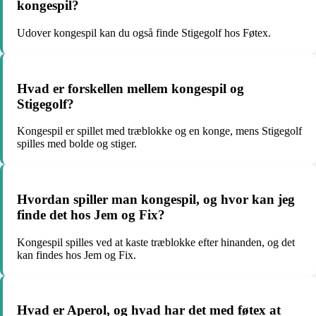
kongespil?
Udover kongespil kan du også finde Stigegolf hos Føtex.
Hvad er forskellen mellem kongespil og
Stigegolf?
Kongespil er spillet med træblokke og en konge, mens Stigegolf
spilles med bolde og stiger.
Hvordan spiller man kongespil, og hvor kan jeg
finde det hos Jem og Fix?
Kongespil spilles ved at kaste træblokke efter hinanden, og det
kan findes hos Jem og Fix.
Hvad er Aperol, og hvad har det med føtex at