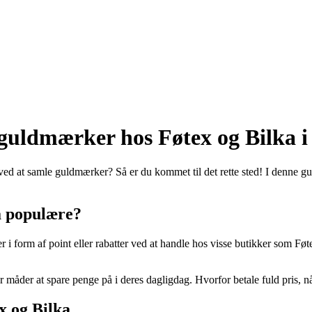
e guldmærker hos Føtex og Bilka i
 at samle guldmærker? Så er du kommet til det rette sted! I denne guide 
å populære?
 form af point eller rabatter ved at handle hos visse butikker som Føtex
er måder at spare penge på i deres dagligdag. Hvorfor betale fuld pris
x og Bilka