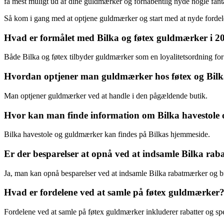
få mest muligt ud af dine guldmærker og forhåbentlig nyde nogle fanta
Så kom i gang med at optjene guldmærker og start med at nyde fordele
Hvad er formålet med Bilka og føtex guldmærker i 2
Både Bilka og føtex tilbyder guldmærker som en loyalitetsordning for
Hvordan optjener man guldmærker hos føtex og Bil
Man optjener guldmærker ved at handle i den pågældende butik.
Hvor kan man finde information om Bilka havestole
Bilka havestole og guldmærker kan findes på Bilkas hjemmeside.
Er der besparelser at opnå ved at indsamle Bilka ra
Ja, man kan opnå besparelser ved at indsamle Bilka rabatmærker og b
Hvad er fordelene ved at samle på føtex guldmærker
Fordelene ved at samle på føtex guldmærker inkluderer rabatter og spe