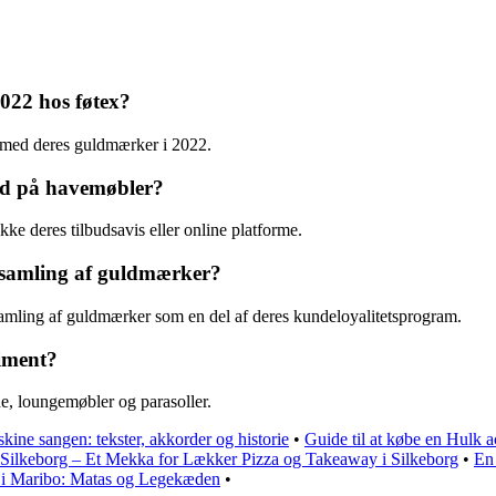
2022 hos føtex?
e med deres guldmærker i 2022.
ud på havemøbler?
ke deres tilbudsavis eller online platforme.
dsamling af guldmærker?
amling af guldmærker som en del af deres kundeloyalitetsprogram.
timent?
de, loungemøbler og parasoller.
kine sangen: tekster, akkorder og historie
•
Guide til at købe en Hulk ac
Silkeborg – Et Mekka for Lækker Pizza og Takeaway i Silkeborg
•
En 
g i Maribo: Matas og Legekæden
•