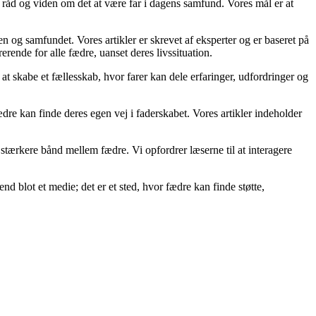
, råd og viden om det at være far i dagens samfund. Vores mål er at
ien og samfundet. Vores artikler er skrevet af eksperter og er baseret på
rerende for alle fædre, uanset deres livssituation.
g at skabe et fællesskab, hvor farer kan dele erfaringer, udfordringer og
fædre kan finde deres egen vej i faderskabet. Vores artikler indeholder
et stærkere bånd mellem fædre. Vi opfordrer læserne til at interagere
end blot et medie; det er et sted, hvor fædre kan finde støtte,