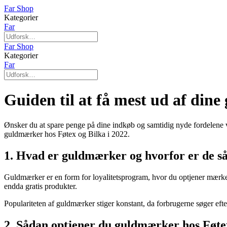
Far Shop
Kategorier
Far
Far Shop
Kategorier
Far
Guiden til at få mest ud af din
Ønsker du at spare penge på dine indkøb og samtidig nyde fordelene ved
guldmærker hos Føtex og Bilka i 2022.
1. Hvad er guldmærker og hvorfor er de s
Guldmærker er en form for loyalitetsprogram, hvor du optjener mærker i
endda gratis produkter.
Populariteten af guldmærker stiger konstant, da forbrugerne søger eft
2. Sådan optjener du guldmærker hos Føte