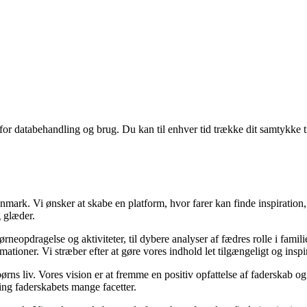
 for databehandling og brug. Du kan til enhver tid trække dit samtykke 
nmark. Vi ønsker at skabe en platform, hvor farer kan finde inspiration
g glæder.
børneopdragelse og aktiviteter, til dybere analyser af fædres rolle i famil
rmationer. Vi stræber efter at gøre vores indhold let tilgængeligt og inspi
 børns liv. Vores vision er at fremme en positiv opfattelse af faderskab o
ng faderskabets mange facetter.