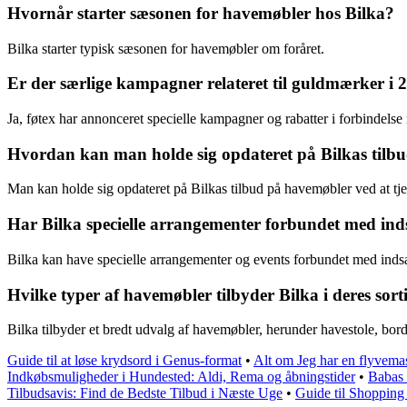
Hvornår starter sæsonen for havemøbler hos Bilka?
Bilka starter typisk sæsonen for havemøbler om foråret.
Er der særlige kampagner relateret til guldmærker i 
Ja, føtex har annonceret specielle kampagner og rabatter i forbindels
Hvordan kan man holde sig opdateret på Bilkas tilb
Man kan holde sig opdateret på Bilkas tilbud på havemøbler ved at tjek
Har Bilka specielle arrangementer forbundet med in
Bilka kan have specielle arrangementer og events forbundet med inds
Hvilke typer af havemøbler tilbyder Bilka i deres sor
Bilka tilbyder et bredt udvalg af havemøbler, herunder havestole, bor
Guide til at løse krydsord i Genus-format
•
Alt om Jeg har en flyvemas
Indkøbsmuligheder i Hundested: Aldi, Rema og åbningstider
•
Babas 
Tilbudsavis: Find de Bedste Tilbud i Næste Uge
•
Guide til Shoppin