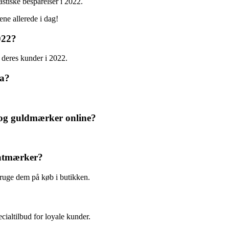
stiske besparelser i 2022.
ne allerede i dag!
022?
 deres kunder i 2022.
ka?
 og guldmærker online?
batmærker?
ruge dem på køb i butikken.
?
cialtilbud for loyale kunder.