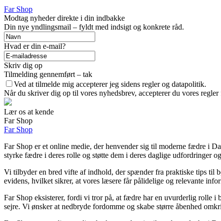
Far Shop
Modtag nyheder direkte i din indbakke
Din nye yndlingsmail – fyldt med indsigt og konkrete råd.
Hvad er din e-mail?
Skriv dig op
Tilmelding gennemført – tak
Ved at tilmelde mig accepterer jeg sidens regler og datapolitik.
Når du skriver dig op til vores nyhedsbrev, accepterer du vores regler
Lær os at kende
Far Shop
Far Shop
Far Shop er et online medie, der henvender sig til moderne fædre i Da
styrke fædre i deres rolle og støtte dem i deres daglige udfordringer o
Vi tilbyder en bred vifte af indhold, der spænder fra praktiske tips til 
evidens, hvilket sikrer, at vores læsere får pålidelige og relevante info
Far Shop eksisterer, fordi vi tror på, at fædre har en uvurderlig rolle i
sejre. Vi ønsker at nedbryde fordomme og skabe større åbenhed omkri