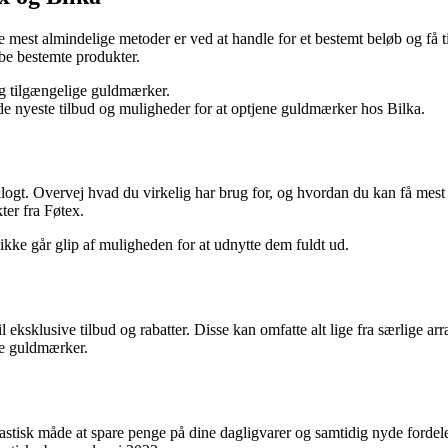
 mest almindelige metoder er ved at handle for et bestemt beløb og få t
be bestemte produkter.
og tilgængelige guldmærker.
de nyeste tilbud og muligheder for at optjene guldmærker hos Bilka.
klogt. Overvej hvad du virkelig har brug for, og hvordan du kan få mes
ter fra Føtex.
kke går glip af muligheden for at udnytte dem fuldt ud.
ksklusive tilbud og rabatter. Disse kan omfatte alt lige fra særlige arra
ine guldmærker.
tisk måde at spare penge på dine dagligvarer og samtidig nyde fordele