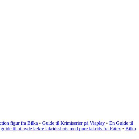
tion figur fra Bilka
•
Guide til Krimiserier på Viaplay
•
En Guide til
guide til at nyde lækre lakridsshots med pure lakrids fra Føtex
•
Bilka