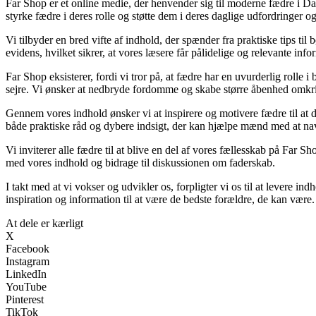
Far Shop er et online medie, der henvender sig til moderne fædre i Da
styrke fædre i deres rolle og støtte dem i deres daglige udfordringer o
Vi tilbyder en bred vifte af indhold, der spænder fra praktiske tips til 
evidens, hvilket sikrer, at vores læsere får pålidelige og relevante info
Far Shop eksisterer, fordi vi tror på, at fædre har en uvurderlig rolle i
sejre. Vi ønsker at nedbryde fordomme og skabe større åbenhed omkri
Gennem vores indhold ønsker vi at inspirere og motivere fædre til at del
både praktiske råd og dybere indsigt, der kan hjælpe mænd med at nav
Vi inviterer alle fædre til at blive en del af vores fællesskab på Far S
med vores indhold og bidrage til diskussionen om faderskab.
I takt med at vi vokser og udvikler os, forpligter vi os til at levere in
inspiration og information til at være de bedste forældre, de kan være.
At dele er kærligt
X
Facebook
Instagram
LinkedIn
YouTube
Pinterest
TikTok