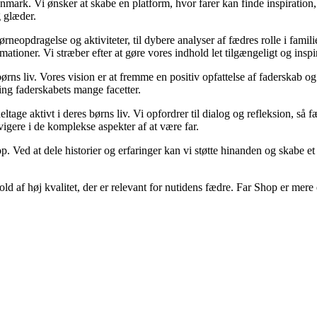
nmark. Vi ønsker at skabe en platform, hvor farer kan finde inspiration
g glæder.
børneopdragelse og aktiviteter, til dybere analyser af fædres rolle i famil
rmationer. Vi stræber efter at gøre vores indhold let tilgængeligt og inspi
 børns liv. Vores vision er at fremme en positiv opfattelse af faderskab o
ng faderskabets mange facetter.
tage aktivt i deres børns liv. Vi opfordrer til dialog og refleksion, så 
igere i de komplekse aspekter af at være far.
hop. Ved at dele historier og erfaringer kan vi støtte hinanden og skabe 
dhold af høj kvalitet, der er relevant for nutidens fædre. Far Shop er mere 