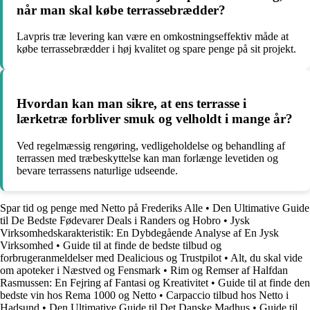
når man skal købe terrassebrædder?
Lavpris træ levering kan være en omkostningseffektiv måde at
købe terrassebrædder i høj kvalitet og spare penge på sit projekt.
Hvordan kan man sikre, at ens terrasse i
lærketræ forbliver smuk og velholdt i mange år?
Ved regelmæssig rengøring, vedligeholdelse og behandling af
terrassen med træbeskyttelse kan man forlænge levetiden og
bevare terrassens naturlige udseende.
Spar tid og penge med Netto på Frederiks Alle
•
Den Ultimative Guide
til De Bedste Fødevarer Deals i Randers og Hobro
•
Jysk
Virksomhedskarakteristik: En Dybdegående Analyse af En Jysk
Virksomhed
•
Guide til at finde de bedste tilbud og
forbrugeranmeldelser med Dealicious og Trustpilot
•
Alt, du skal vide
om apoteker i Næstved og Fensmark
•
Rim og Remser af Halfdan
Rasmussen: En Fejring af Fantasi og Kreativitet
•
Guide til at finde den
bedste vin hos Rema 1000 og Netto
•
Carpaccio tilbud hos Netto i
Hadsund
•
Den Ultimative Guide til Det Danske Madhus
•
Guide til