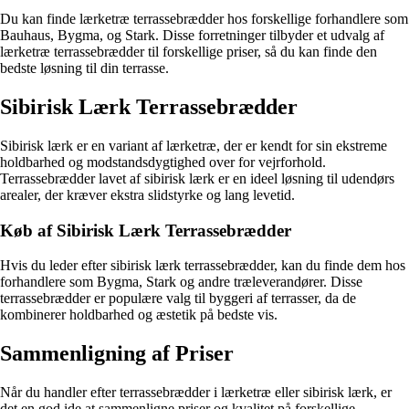
Du kan finde lærketræ terrassebrædder hos forskellige forhandlere som
Bauhaus, Bygma, og Stark. Disse forretninger tilbyder et udvalg af
lærketræ terrassebrædder til forskellige priser, så du kan finde den
bedste løsning til din terrasse.
Sibirisk Lærk Terrassebrædder
Sibirisk lærk er en variant af lærketræ, der er kendt for sin ekstreme
holdbarhed og modstandsdygtighed over for vejrforhold.
Terrassebrædder lavet af sibirisk lærk er en ideel løsning til udendørs
arealer, der kræver ekstra slidstyrke og lang levetid.
Køb af Sibirisk Lærk Terrassebrædder
Hvis du leder efter sibirisk lærk terrassebrædder, kan du finde dem hos
forhandlere som Bygma, Stark og andre træleverandører. Disse
terrassebrædder er populære valg til byggeri af terrasser, da de
kombinerer holdbarhed og æstetik på bedste vis.
Sammenligning af Priser
Når du handler efter terrassebrædder i lærketræ eller sibirisk lærk, er
det en god ide at sammenligne priser og kvalitet på forskellige