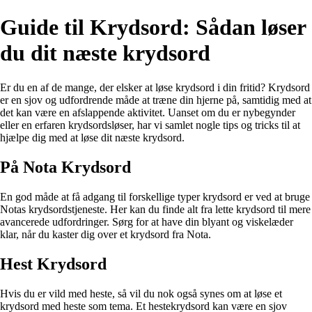
Guide til Krydsord: Sådan løser
du dit næste krydsord
Er du en af de mange, der elsker at løse krydsord i din fritid? Krydsord
er en sjov og udfordrende måde at træne din hjerne på, samtidig med at
det kan være en afslappende aktivitet. Uanset om du er nybegynder
eller en erfaren krydsordsløser, har vi samlet nogle tips og tricks til at
hjælpe dig med at løse dit næste krydsord.
På Nota Krydsord
En god måde at få adgang til forskellige typer krydsord er ved at bruge
Notas krydsordstjeneste. Her kan du finde alt fra lette krydsord til mere
avancerede udfordringer. Sørg for at have din blyant og viskelæder
klar, når du kaster dig over et krydsord fra Nota.
Hest Krydsord
Hvis du er vild med heste, så vil du nok også synes om at løse et
krydsord med heste som tema. Et hestekrydsord kan være en sjov