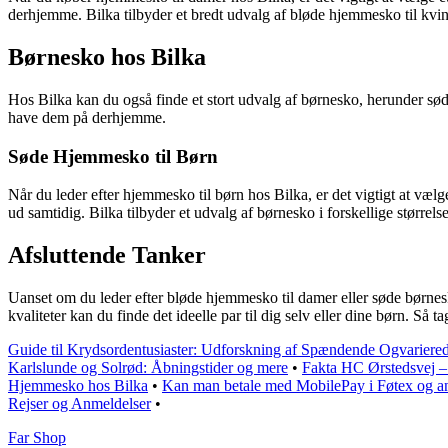
derhjemme. Bilka tilbyder et bredt udvalg af bløde hjemmesko til kvinde
Børnesko hos Bilka
Hos Bilka kan du også finde et stort udvalg af børnesko, herunder sø
have dem på derhjemme.
Søde Hjemmesko til Børn
Når du leder efter hjemmesko til børn hos Bilka, er det vigtigt at væ
ud samtidig. Bilka tilbyder et udvalg af børnesko i forskellige størrelse
Afsluttende Tanker
Uanset om du leder efter bløde hjemmesko til damer eller søde børnesko 
kvaliteter kan du finde det ideelle par til dig selv eller dine børn. Så
Guide til Krydsordentusiaster: Udforskning af Spændende Ogvarier
Karlslunde og Solrød: Åbningstider og mere
•
Fakta HC Ørstedsvej –
Hjemmesko hos Bilka
•
Kan man betale med MobilePay i Føtex og an
Rejser og Anmeldelser
•
Far Shop