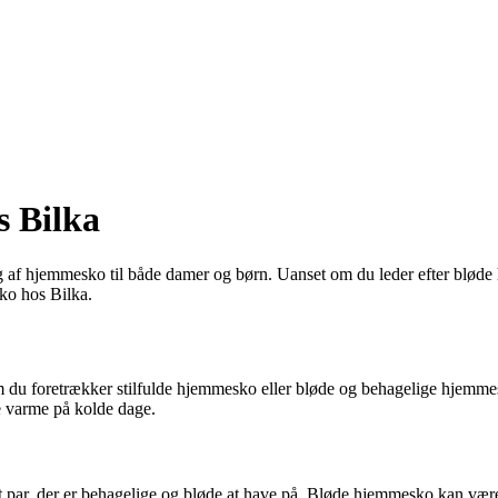
s Bilka
g af hjemmesko til både damer og børn. Uanset om du leder efter bløde 
sko hos Bilka.
om du foretrækker stilfulde hjemmesko eller bløde og behagelige hjemm
ne varme på kolde dage.
t par, der er behagelige og bløde at have på. Bløde hjemmesko kan være 