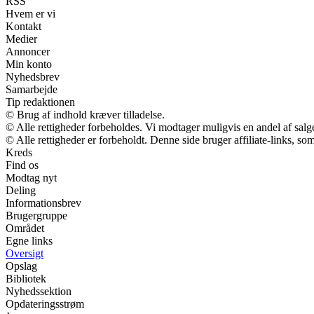
RSS
Hvem er vi
Kontakt
Medier
Annoncer
Min konto
Nyhedsbrev
Samarbejde
Tip redaktionen
© Brug af indhold kræver tilladelse.
© Alle rettigheder forbeholdes. Vi modtager muligvis en andel af salge
© Alle rettigheder er forbeholdt. Denne side bruger affiliate-links, so
Kreds
Find os
Modtag nyt
Deling
Informationsbrev
Brugergruppe
Området
Egne links
Oversigt
Opslag
Bibliotek
Nyhedssektion
Opdateringsstrøm