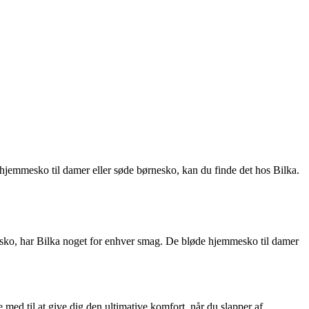
hjemmesko til damer eller søde børnesko, kan du finde det hos Bilka.
esko, har Bilka noget for enhver smag. De bløde hjemmesko til damer
med til at give dig den ultimative komfort, når du slapper af