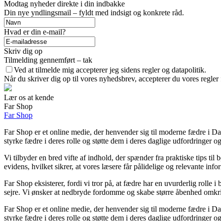
Modtag nyheder direkte i din indbakke
Din nye yndlingsmail – fyldt med indsigt og konkrete råd.
Hvad er din e-mail?
Skriv dig op
Tilmelding gennemført – tak
Ved at tilmelde mig accepterer jeg sidens regler og datapolitik.
Når du skriver dig op til vores nyhedsbrev, accepterer du vores regler
Lær os at kende
Far Shop
Far Shop
Far Shop er et online medie, der henvender sig til moderne fædre i Da
styrke fædre i deres rolle og støtte dem i deres daglige udfordringer o
Vi tilbyder en bred vifte af indhold, der spænder fra praktiske tips til 
evidens, hvilket sikrer, at vores læsere får pålidelige og relevante info
Far Shop eksisterer, fordi vi tror på, at fædre har en uvurderlig rolle i
sejre. Vi ønsker at nedbryde fordomme og skabe større åbenhed omkri
Far Shop er et online medie, der henvender sig til moderne fædre i Da
styrke fædre i deres rolle og støtte dem i deres daglige udfordringer o