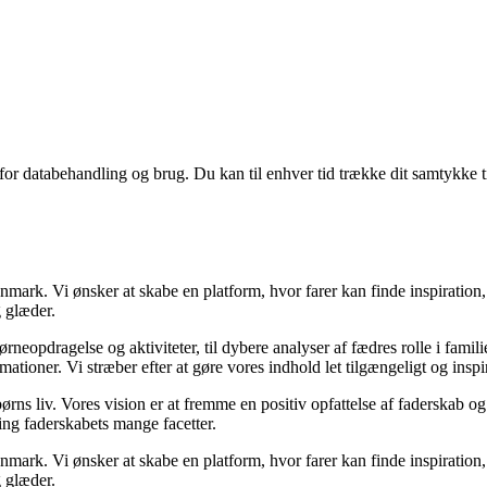
 for databehandling og brug. Du kan til enhver tid trække dit samtykke 
nmark. Vi ønsker at skabe en platform, hvor farer kan finde inspiration
g glæder.
børneopdragelse og aktiviteter, til dybere analyser af fædres rolle i famil
rmationer. Vi stræber efter at gøre vores indhold let tilgængeligt og inspi
 børns liv. Vores vision er at fremme en positiv opfattelse af faderskab o
ng faderskabets mange facetter.
nmark. Vi ønsker at skabe en platform, hvor farer kan finde inspiration
g glæder.