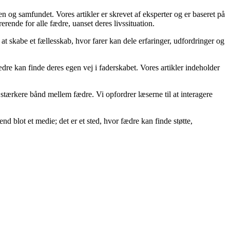
ien og samfundet. Vores artikler er skrevet af eksperter og er baseret på
rerende for alle fædre, uanset deres livssituation.
g at skabe et fællesskab, hvor farer kan dele erfaringer, udfordringer og
fædre kan finde deres egen vej i faderskabet. Vores artikler indeholder
et stærkere bånd mellem fædre. Vi opfordrer læserne til at interagere
end blot et medie; det er et sted, hvor fædre kan finde støtte,