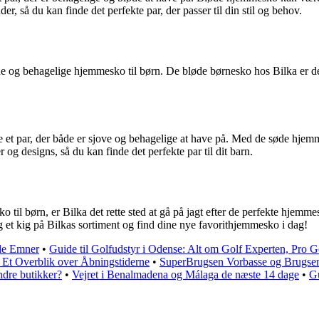
r, så du kan finde det perfekte par, der passer til din stil og behov.
de og behagelige hjemmesko til børn. De bløde børnesko hos Bilka er de
lge et par, der både er sjove og behagelige at have på. Med de søde hj
r og designs, så du kan finde det perfekte par til dit barn.
til børn, er Bilka det rette sted at gå på jagt efter de perfekte hjemme
 tag et kig på Bilkas sortiment og find dine nye favorithjemmesko i dag!
ede Emner
•
Guide til Golfudstyr i Odense: Alt om Golf Experten, Pro G
 Et Overblik over Åbningstiderne
•
SuperBrugsen Vorbasse og Brugsen
dre butikker?
•
Vejret i Benalmadena og Málaga de næste 14 dage
•
Gu