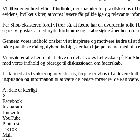
Vi tilbyder en bred vifte af indhold, der spænder fra praktiske tips til 
evidens, hvilket sikrer, at vores læsere får pålidelige og relevante info
Far Shop eksisterer, fordi vi tror på, at fædre har en uvurderlig rolle i
sejre. Vi ønsker at nedbryde fordomme og skabe større åbenhed omkri
Gennem vores indhold ønsker vi at inspirere og motivere fædre til at del
både praktiske råd og dybere indsigt, der kan hjælpe mænd med at nav
Vi inviterer alle fædre til at blive en del af vores fællesskab på Far S
med vores indhold og bidrage til diskussionen om faderskab.
I takt med at vi vokser og udvikler os, forpligter vi os til at levere in
inspiration og information til at være de bedste forældre, de kan være.
At dele er kærligt
X
Facebook
Instagram
LinkedIn
YouTube
Pinterest
TikTok
Mail