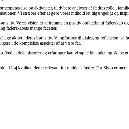
børneopdragelse og aktiviteter, til dybere analyser af fædres rolle i famil
rmationer. Vi stræber efter at gøre vores indhold let tilgængeligt og inspi
 børns liv. Vores vision er at fremme en positiv opfattelse af faderskab o
ng faderskabets mange facetter.
tage aktivt i deres børns liv. Vi opfordrer til dialog og refleksion, så 
igere i de komplekse aspekter af at være far.
hop. Ved at dele historier og erfaringer kan vi støtte hinanden og skabe 
dhold af høj kvalitet, der er relevant for nutidens fædre. Far Shop er mere 