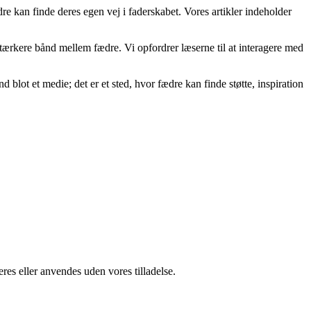
dre kan finde deres egen vej i faderskabet. Vores artikler indeholder
t stærkere bånd mellem fædre. Vi opfordrer læserne til at interagere med
nd blot et medie; det er et sted, hvor fædre kan finde støtte, inspiration
res eller anvendes uden vores tilladelse.