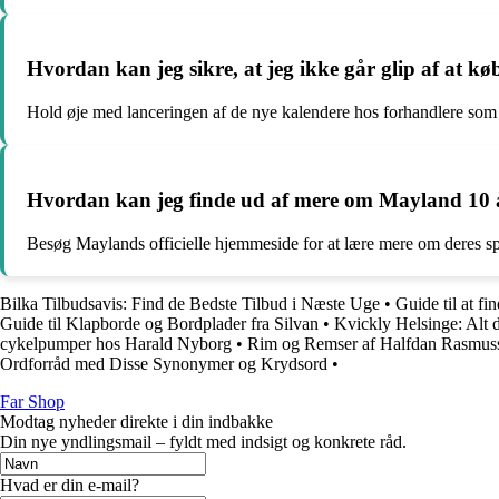
Hvordan kan jeg sikre, at jeg ikke går glip af at k
Hold øje med lanceringen af de nye kalendere hos forhandlere som F
Hvordan kan jeg finde ud af mere om Mayland 10 
Besøg Maylands officielle hjemmeside for at lære mere om deres sp
Bilka Tilbudsavis: Find de Bedste Tilbud i Næste Uge
•
Guide til at f
Guide til Klapborde og Bordplader fra Silvan
•
Kvickly Helsinge: Alt 
cykelpumper hos Harald Nyborg
•
Rim og Remser af Halfdan Rasmussen
Ordforråd med Disse Synonymer og Krydsord
•
Far Shop
Modtag nyheder direkte i din indbakke
Din nye yndlingsmail – fyldt med indsigt og konkrete råd.
Hvad er din e-mail?