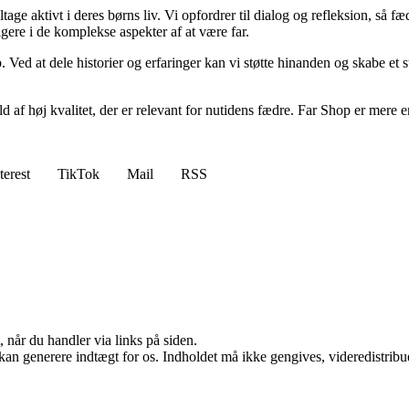
age aktivt i deres børns liv. Vi opfordrer til dialog og refleksion, så fæ
ere i de komplekse aspekter af at være far.
op. Ved at dele historier og erfaringer kan vi støtte hinanden og skabe e
old af høj kvalitet, der er relevant for nutidens fædre. Far Shop er mere e
terest
TikTok
Mail
RSS
 når du handler via links på siden.
 kan generere indtægt for os. Indholdet må ikke gengives, videredistribue