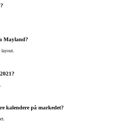
1?
fra Mayland?
 layout.
 2021?
.
dre kalendere på markedet?
et.