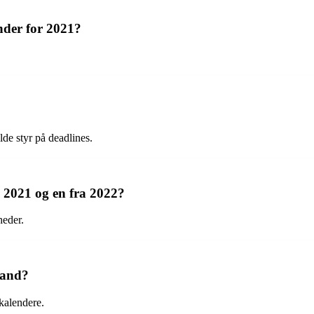
nder for 2021?
de styr på deadlines.
 2021 og en fra 2022?
heder.
land?
kalendere.