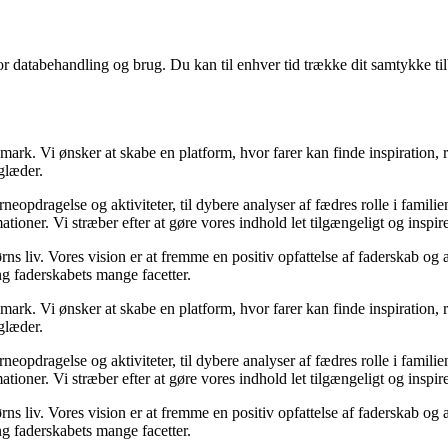
for databehandling og brug. Du kan til enhver tid trække dit samtykke ti
ark. Vi ønsker at skabe en platform, hvor farer kan finde inspiration, 
 glæder.
ørneopdragelse og aktiviteter, til dybere analyser af fædres rolle i famili
mationer. Vi stræber efter at gøre vores indhold let tilgængeligt og inspir
børns liv. Vores vision er at fremme en positiv opfattelse af faderskab og
g faderskabets mange facetter.
ark. Vi ønsker at skabe en platform, hvor farer kan finde inspiration, 
 glæder.
ørneopdragelse og aktiviteter, til dybere analyser af fædres rolle i famili
mationer. Vi stræber efter at gøre vores indhold let tilgængeligt og inspir
børns liv. Vores vision er at fremme en positiv opfattelse af faderskab og
g faderskabets mange facetter.