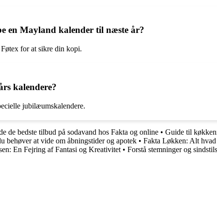
øbe en Mayland kalender til næste år?
øtex for at sikre din kopi.
års kalendere?
ecielle jubilæumskalendere.
inde de bedste tilbud på sodavand hos Fakta og online
•
Guide til køkken
du behøver at vide om åbningstider og apotek
•
Fakta Løkken: Alt hvad 
: En Fejring af Fantasi og Kreativitet
•
Forstå stemninger og sindsti