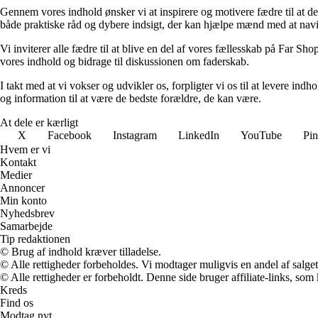
Gennem vores indhold ønsker vi at inspirere og motivere fædre til at delt
både praktiske råd og dybere indsigt, der kan hjælpe mænd med at navig
Vi inviterer alle fædre til at blive en del af vores fællesskab på Far Sh
vores indhold og bidrage til diskussionen om faderskab.
I takt med at vi vokser og udvikler os, forpligter vi os til at levere indh
og information til at være de bedste forældre, de kan være.
At dele er kærligt
X
Facebook
Instagram
LinkedIn
YouTube
Pin
Hvem er vi
Kontakt
Medier
Annoncer
Min konto
Nyhedsbrev
Samarbejde
Tip redaktionen
© Brug af indhold kræver tilladelse.
© Alle rettigheder forbeholdes. Vi modtager muligvis en andel af salget,
© Alle rettigheder er forbeholdt. Denne side bruger affiliate-links, som
Kreds
Find os
Modtag nyt