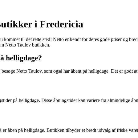
utikker i Fredericia
du kommet til det rette sted! Netto er kendt for deres gode priser og br
 om Netto Taulov butikken.
å helligdage?
n besøge Netto Taulov, som også har åbent på helligdage. Det er godt at 
tider på helligdage. Disse åbningstider kan variere fra almindelige åbnin
 er åben på helligdage. Butikken tilbyder et bredt udvalg af friske var