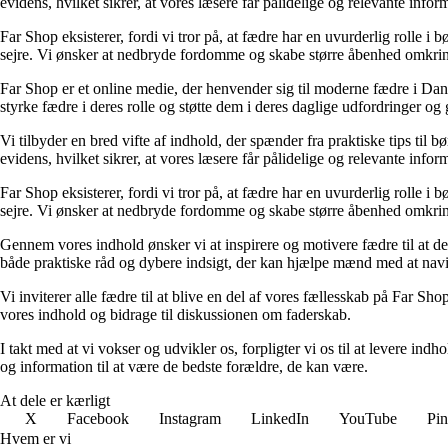
evidens, hvilket sikrer, at vores læsere får pålidelige og relevante infor
Far Shop eksisterer, fordi vi tror på, at fædre har en uvurderlig rolle i 
sejre. Vi ønsker at nedbryde fordomme og skabe større åbenhed omkrin
Far Shop er et online medie, der henvender sig til moderne fædre i Danm
styrke fædre i deres rolle og støtte dem i deres daglige udfordringer og
Vi tilbyder en bred vifte af indhold, der spænder fra praktiske tips til b
evidens, hvilket sikrer, at vores læsere får pålidelige og relevante infor
Far Shop eksisterer, fordi vi tror på, at fædre har en uvurderlig rolle i 
sejre. Vi ønsker at nedbryde fordomme og skabe større åbenhed omkrin
Gennem vores indhold ønsker vi at inspirere og motivere fædre til at delt
både praktiske råd og dybere indsigt, der kan hjælpe mænd med at navig
Vi inviterer alle fædre til at blive en del af vores fællesskab på Far Sh
vores indhold og bidrage til diskussionen om faderskab.
I takt med at vi vokser og udvikler os, forpligter vi os til at levere indh
og information til at være de bedste forældre, de kan være.
At dele er kærligt
X
Facebook
Instagram
LinkedIn
YouTube
Pin
Hvem er vi