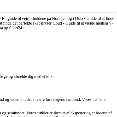
•
En guide til vejrforholdene på Norefjell og i Oslo
•
Guide til at finde
at finde det perfekte skabsfryser tilbud
•
Guide til at vælge mellem V-
ka og Sport24
•
lbage og afmelde dig med ét klik.
råd og viden om det at være far i dagens samfund. Vores mål er at
en og samfundet. Vores artikler er skrevet af eksperter og er baseret på