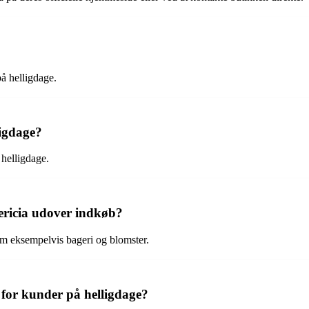
å helligdage.
ligdage?
 helligdage.
dericia udover indkøb?
om eksempelvis bageri og blomster.
 for kunder på helligdage?