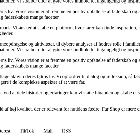
mationer. Vi stræber efter at gøre vores indhold let tilgængeligt og inspir
børns liv. Vores vision er at fremme en positiv opfattelse af faderskab og
g faderskabets mange facetter.
ark. Vi ønsker at skabe en platform, hvor farer kan finde inspiration, 
 glæder.
ørneopdragelse og aktiviteter, til dybere analyser af fædres rolle i famili
mationer. Vi stræber efter at gøre vores indhold let tilgængeligt og inspir
børns liv. Vores vision er at fremme en positiv opfattelse af faderskab og
g faderskabets mange facetter.
age aktivt i deres børns liv. Vi opfordrer til dialog og refleksion, så fæ
ere i de komplekse aspekter af at være far.
op. Ved at dele historier og erfaringer kan vi støtte hinanden og skabe e
old af høj kvalitet, der er relevant for nutidens fædre. Far Shop er mere e
terest
TikTok
Mail
RSS