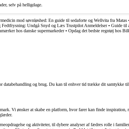
der, selv på helligdage.
medicin mod søvnløshed: En guide til sedaforte og Wellvita fra Matas
g Fedtfrysning: Undgå Snyd og Læs Trustpilot Anmeldelser
•
Guide til 
damærker hos danske supermarkeder
•
Opdag det bedste regntøj hos Bil
for databehandling og brug. Du kan til enhver tid trække dit samtykke ti
ark. Vi ønsker at skabe en platform, hvor farer kan finde inspiration, 
 glæder.
ørneopdragelse og aktiviteter, til dybere analyser af fædres rolle i famili