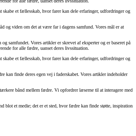
erende for alle fædre, uanset deres livssituation.
 at skabe et fællesskab, hvor farer kan dele erfaringer, udfordringer og
råd og viden om det at være far i dagens samfund. Vores mål er at
en og samfundet. Vores artikler er skrevet af eksperter og er baseret på
erende for alle fædre, uanset deres livssituation.
 at skabe et fællesskab, hvor farer kan dele erfaringer, udfordringer og
dre kan finde deres egen vej i faderskabet. Vores artikler indeholder
t stærkere bånd mellem fædre. Vi opfordrer læserne til at interagere med
nd blot et medie; det er et sted, hvor fædre kan finde støtte, inspiration