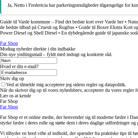
Ja, Netto i Fredericia har parkeringsmuligheder tilgængelige for kun
Guide til Varde kommune – Find det bedste kort over Varde her
•
Natur
de bedste tilbud på Cruesli og Rugfras
•
Guide til Boxer Ekstra Kort o
Power Diesel og Shell Diesel
•
En dybdegående guide til japanske so
Far Shop
Modtag nyheder direkte i din indbakke
Din nye yndlingsmail – fyldt med indsigt og konkrete råd.
Hvad er din e-mail?
Skriv dig op
Ved at tilmelde mig accepterer jeg sidens regler og datapolitik.
Når du skriver dig op til vores nyhedsbrev, accepterer du vores regler 
Lær os at kende
Far Shop
Far Shop
Far Shop er et online medie, der henvender sig til moderne fædre i Danm
styrke fædre i deres rolle og støtte dem i deres daglige udfordringer og
Vi tilbyder en bred vifte af indhold, der spænder fra praktiske tips til b