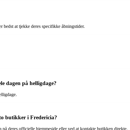
er bedst at tjekke deres specifikke åbningstider.
ele dagen på helligdage?
elligdage.
o butikker i Fredericia?
 på deres officielle hjemmeside eller ved at kontakte butikken direkte.