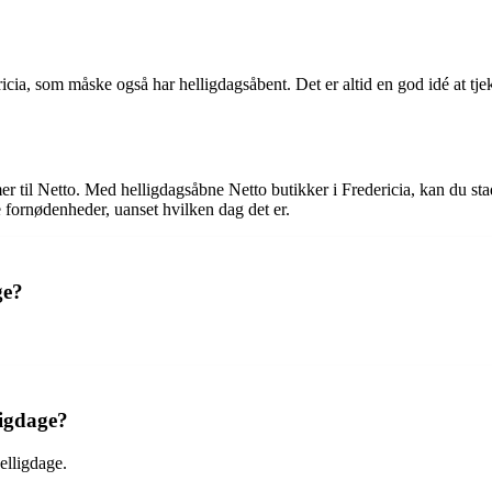
ia, som måske også har helligdagsåbent. Det er altid en god idé at tjek
 til Netto. Med helligdagsåbne Netto butikker i Fredericia, kan du stad
 fornødenheder, uanset hvilken dag det er.
ge?
ligdage?
elligdage.