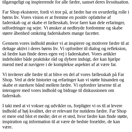
tilgængeligt og inspirerende for alle fædre, uanset deres livssituation.
Far Shop eksisterer, fordi vi tror på, at fædre har en uvurderlig rolle i
børns liv. Vores vision er at fremme en positiv opfattelse af
faderskab og at skabe et fællesskab, hvor farer kan dele erfaringer,
udfordringer og sejre. Vi ønsker at nedbryde fordomme og skabe
større åbenhed omkring faderskabets mange facetter.
Gennem vores indhold ønsker vi at inspirere og motivere fædre til at
deltage aktivt i deres børns liv. Vi opfordrer til dialog og refleksion,
så fædre kan finde deres egen vej i faderskabet. Vores artikler
indeholder både praktiske råd og dybere indsigt, der kan hjælpe
mænd med at navigere i de komplekse aspekter af at være far.
Vi inviterer alle fædre til at blive en del af vores fællesskab på Far
Shop. Ved at dele historier og erfaringer kan vi støtte hinanden og
skabe et stærkere bånd mellem fædre. Vi opfordrer læserne til at
interagere med vores indhold og bidrage til diskussionen om
faderskab.
I takt med at vi vokser og udvikler os, forpligter vi os til at levere
indhold af høj kvalitet, der er relevant for nutidens fædre. Far Shop
er mere end blot et medie; det er et sted, hvor fædre kan finde støtte,
inspiration og information til at være de bedste forældre, de kan
være.