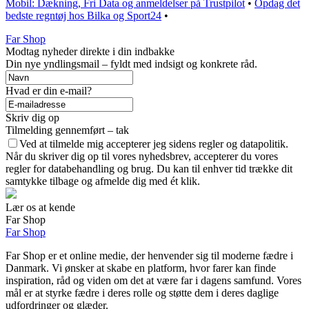
Mobil: Dækning, Fri Data og anmeldelser på Trustpilot
•
Opdag det
bedste regntøj hos Bilka og Sport24
•
Far Shop
Modtag nyheder direkte i din indbakke
Din nye yndlingsmail – fyldt med indsigt og konkrete råd.
Hvad er din e-mail?
Skriv dig op
Tilmelding gennemført – tak
Ved at tilmelde mig accepterer jeg sidens regler og datapolitik.
Når du skriver dig op til vores nyhedsbrev, accepterer du vores
regler for databehandling og brug. Du kan til enhver tid trække dit
samtykke tilbage og afmelde dig med ét klik.
Lær os at kende
Far Shop
Far Shop
Far Shop er et online medie, der henvender sig til moderne fædre i
Danmark. Vi ønsker at skabe en platform, hvor farer kan finde
inspiration, råd og viden om det at være far i dagens samfund. Vores
mål er at styrke fædre i deres rolle og støtte dem i deres daglige
udfordringer og glæder.