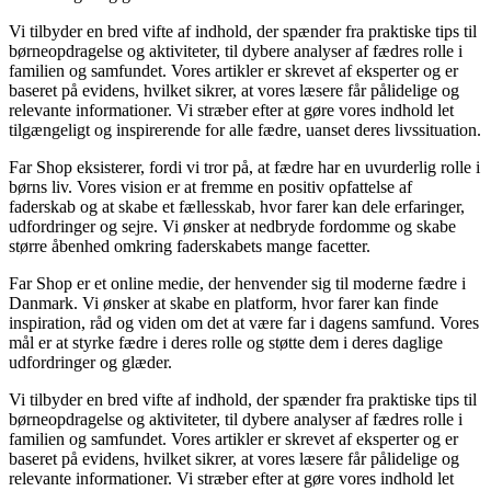
Vi tilbyder en bred vifte af indhold, der spænder fra praktiske tips til
børneopdragelse og aktiviteter, til dybere analyser af fædres rolle i
familien og samfundet. Vores artikler er skrevet af eksperter og er
baseret på evidens, hvilket sikrer, at vores læsere får pålidelige og
relevante informationer. Vi stræber efter at gøre vores indhold let
tilgængeligt og inspirerende for alle fædre, uanset deres livssituation.
Far Shop eksisterer, fordi vi tror på, at fædre har en uvurderlig rolle i
børns liv. Vores vision er at fremme en positiv opfattelse af
faderskab og at skabe et fællesskab, hvor farer kan dele erfaringer,
udfordringer og sejre. Vi ønsker at nedbryde fordomme og skabe
større åbenhed omkring faderskabets mange facetter.
Far Shop er et online medie, der henvender sig til moderne fædre i
Danmark. Vi ønsker at skabe en platform, hvor farer kan finde
inspiration, råd og viden om det at være far i dagens samfund. Vores
mål er at styrke fædre i deres rolle og støtte dem i deres daglige
udfordringer og glæder.
Vi tilbyder en bred vifte af indhold, der spænder fra praktiske tips til
børneopdragelse og aktiviteter, til dybere analyser af fædres rolle i
familien og samfundet. Vores artikler er skrevet af eksperter og er
baseret på evidens, hvilket sikrer, at vores læsere får pålidelige og
relevante informationer. Vi stræber efter at gøre vores indhold let