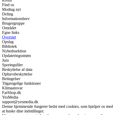
Kreds
Find os
Modtag nyt
Deling
Informationsbrev
Brugergruppe
Området
Egne links
Oversigt
Opslag
Bibliotek
Nyhedssektion
Opdateringsstrøm
Jura
Sporingsfiler
Beskyttelse af data
Ophavsbeskyttelse
Betingelser
Tilgængelige funktioner
Klimaansvar
FarShop.dk
YesMedia
support@yesmedia.dk
Denne hjemmeside fungerer bedst med cookies, som hjælper os med
at huske dine indstillinger.