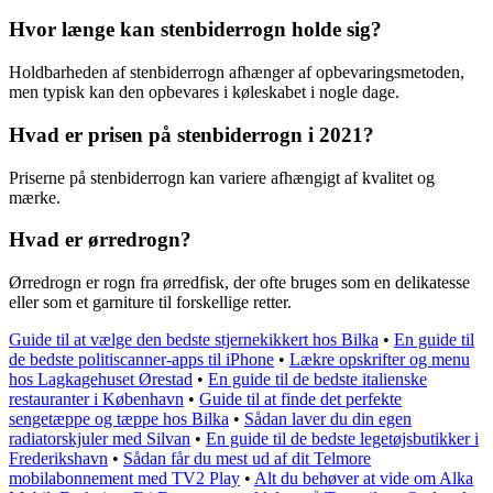
Hvor længe kan stenbiderrogn holde sig?
Holdbarheden af stenbiderrogn afhænger af opbevaringsmetoden,
men typisk kan den opbevares i køleskabet i nogle dage.
Hvad er prisen på stenbiderrogn i 2021?
Priserne på stenbiderrogn kan variere afhængigt af kvalitet og
mærke.
Hvad er ørredrogn?
Ørredrogn er rogn fra ørredfisk, der ofte bruges som en delikatesse
eller som et garniture til forskellige retter.
Guide til at vælge den bedste stjernekikkert hos Bilka
•
En guide til
de bedste politiscanner-apps til iPhone
•
Lækre opskrifter og menu
hos Lagkagehuset Ørestad
•
En guide til de bedste italienske
restauranter i København
•
Guide til at finde det perfekte
sengetæppe og tæppe hos Bilka
•
Sådan laver du din egen
radiatorskjuler med Silvan
•
En guide til de bedste legetøjsbutikker i
Frederikshavn
•
Sådan får du mest ud af dit Telmore
mobilabonnement med TV2 Play
•
Alt du behøver at vide om Alka