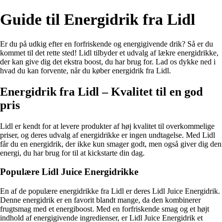
Guide til Energidrik fra Lidl
Er du på udkig efter en forfriskende og energigivende drik? Så er du
kommet til det rette sted! Lidl tilbyder et udvalg af lækre energidrikke,
der kan give dig det ekstra boost, du har brug for. Lad os dykke ned i
hvad du kan forvente, når du køber energidrik fra Lidl.
Energidrik fra Lidl – Kvalitet til en god
pris
Lidl er kendt for at levere produkter af høj kvalitet til overkommelige
priser, og deres udvalg af energidrikke er ingen undtagelse. Med Lidl
får du en energidrik, der ikke kun smager godt, men også giver dig den
energi, du har brug for til at kickstarte din dag.
Populære Lidl Juice Energidrikke
En af de populære energidrikke fra Lidl er deres Lidl Juice Energidrik.
Denne energidrik er en favorit blandt mange, da den kombinerer
frugtsmag med et energiboost. Med en forfriskende smag og et højt
indhold af energigivende ingredienser, er Lidl Juice Energidrik et