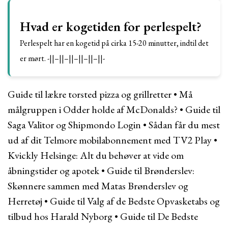
Hvad er kogetiden for perlespelt?
Perlespelt har en kogetid på cirka 15-20 minutter, indtil det
er mørt. -||–||–||–||–||–||-
Guide til lækre torsted pizza og grillretter
•
Må
målgruppen i Odder holde af McDonalds?
•
Guide til
Saga Valitor og Shipmondo Login
•
Sådan får du mest
ud af dit Telmore mobilabonnement med TV2 Play
•
Kvickly Helsinge: Alt du behøver at vide om
åbningstider og apotek
•
Guide til Brønderslev:
Skønnere sammen med Matas Brønderslev og
Herretøj
•
Guide til Valg af de Bedste Opvasketabs og
tilbud hos Harald Nyborg
•
Guide til De Bedste