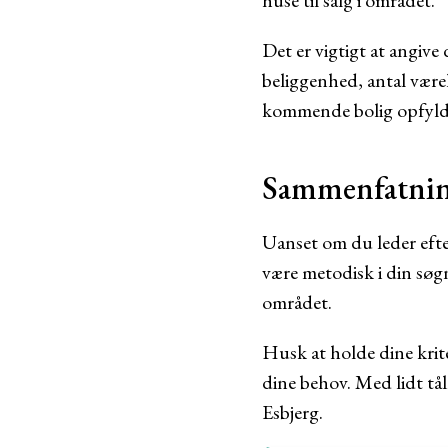
huse til salg i området.
Det er vigtigt at angive
beliggenhed, antal være
kommende bolig opfylde
Sammenfatni
Uanset om du leder efter
være metodisk i din søgn
området.
Husk at holde dine krite
dine behov. Med lidt tål
Esbjerg.