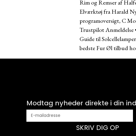
Rim og Remser af Halfda
Elværktøj fra Harald N
programoversigt, C Mor
Trustpilot Anmeldelse
Guide til Solcellelamper
bedste Fur Øl tilbud ho
Modtag nyheder direkte i din i
SKRIV DIG OP