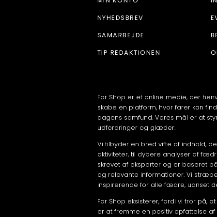
MIN KONTO
I
NYHEDSBREV
E
SAMARBEJDE
B
TIP REDAKTIONEN
O
Far Shop er et online medie, der hen
skabe en platform, hvor farer kan find
dagens samfund. Vores mål er at styr
udfordringer og glæder.
Vi tilbyder en bred vifte af indhold, 
aktiviteter, til dybere analyser af fæd
skrevet af eksperter og er baseret på 
og relevante informationer. Vi stræbe
inspirerende for alle fædre, uanset der
Far Shop eksisterer, fordi vi tror på, a
er at fremme en positiv opfattelse af