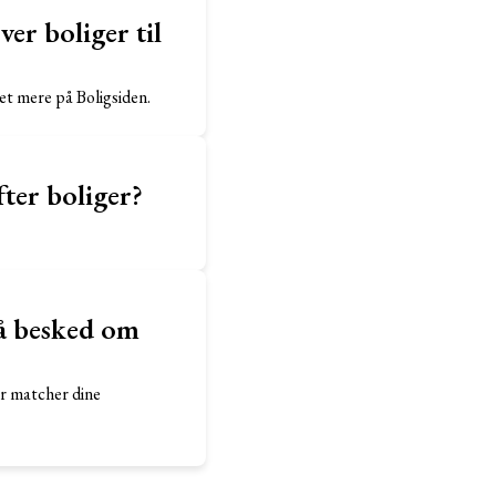
er boliger til
et mere på Boligsiden.
fter boliger?
få besked om
er matcher dine