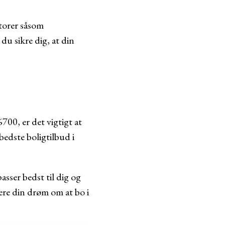
ktorer såsom
u sikre dig, at din
700, er det vigtigt at
bedste boligtilbud i
asser bedst til dig og
sere din drøm om at bo i