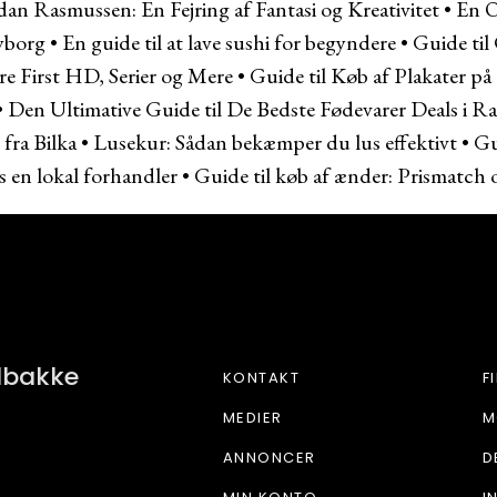
n Rasmussen: En Fejring af Fantasi og Kreativitet
•
En O
yborg
•
En guide til at lave sushi for begyndere
•
Guide til
e First HD, Serier og Mere
•
Guide til Køb af Plakater på
•
Den Ultimative Guide til De Bedste Fødevarer Deals i 
 fra Bilka
•
Lusekur: Sådan bekæmper du lus effektivt
•
Gu
s en lokal forhandler
•
Guide til køb af ænder: Prismatch 
FAR SHOP
ndbakke
KONTAKT
F
MEDIER
M
ANNONCER
D