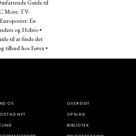
mfattende Guide til
 C More: TV-
 Europoster: En
Randers og Hobro
•
ide til at finde det
og tilbud hos Føtex
•
IND OS
OVERSIGT
ODTAG NYT
OPSLAG
ELING
BIBLIOTEK