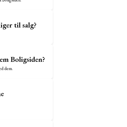
iger til salg?
nem Boligsiden?
med dem.
ne