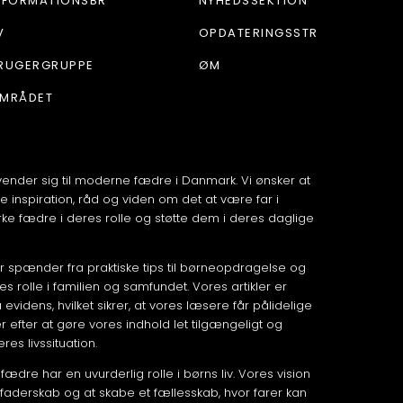
NFORMATIONSBR
NYHEDSSEKTION
V
OPDATERINGSSTR
RUGERGRUPPE
ØM
MRÅDET
vender sig til moderne fædre i Danmark. Vi ønsker at
e inspiration, råd og viden om det at være far i
ke fædre i deres rolle og støtte dem i deres daglige
der spænder fra praktiske tips til børneopdragelse og
res rolle i familien og samfundet. Vores artikler er
evidens, hvilket sikrer, at vores læsere får pålidelige
r efter at gøre vores indhold let tilgængeligt og
es livssituation.
t fædre har en uvurderlig rolle i børns liv. Vores vision
 faderskab og at skabe et fællesskab, hvor farer kan