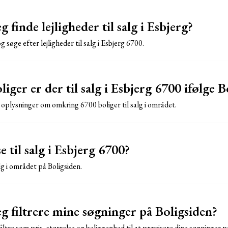
 finde lejligheder til salg i Esbjerg?
 søge efter lejligheder til salg i Esbjerg 6700.
ger er der til salg i Esbjerg 6700 ifølge B
 oplysninger om omkring 6700 boliger til salg i området.
e til salg i Esbjerg 6700?
alg i området på Boligsiden.
g filtrere mine søgninger på Boligsiden?
iltre som pris, størrelse og beliggenhed til at præcisere dine søgninger p