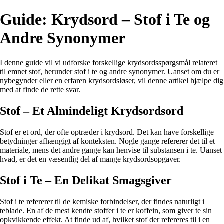
Guide: Krydsord – Stof i Te og
Andre Synonymer
I denne guide vil vi udforske forskellige krydsordsspørgsmål relateret
til emnet stof, herunder stof i te og andre synonymer. Uanset om du er
nybegynder eller en erfaren krydsordsløser, vil denne artikel hjælpe dig
med at finde de rette svar.
Stof – Et Almindeligt Krydsordsord
Stof er et ord, der ofte optræder i krydsord. Det kan have forskellige
betydninger afhængigt af konteksten. Nogle gange refererer det til et
materiale, mens det andre gange kan henvise til substansen i te. Uanset
hvad, er det en væsentlig del af mange krydsordsopgaver.
Stof i Te – En Delikat Smagsgiver
Stof i te refererer til de kemiske forbindelser, der findes naturligt i
teblade. En af de mest kendte stoffer i te er koffein, som giver te sin
opkvikkende effekt. At finde ud af, hvilket stof der refereres til i en