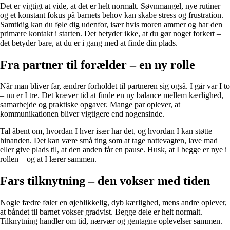
Det er vigtigt at vide, at det er helt normalt. Søvnmangel, nye rutiner
og et konstant fokus på barnets behov kan skabe stress og frustration.
Samtidig kan du føle dig udenfor, især hvis moren ammer og har den
primære kontakt i starten. Det betyder ikke, at du gør noget forkert –
det betyder bare, at du er i gang med at finde din plads.
Fra partner til forælder – en ny rolle
Når man bliver far, ændrer forholdet til partneren sig også. I går var I to
– nu er I tre. Det kræver tid at finde en ny balance mellem kærlighed,
samarbejde og praktiske opgaver. Mange par oplever, at
kommunikationen bliver vigtigere end nogensinde.
Tal åbent om, hvordan I hver især har det, og hvordan I kan støtte
hinanden. Det kan være små ting som at tage nattevagten, lave mad
eller give plads til, at den anden får en pause. Husk, at I begge er nye i
rollen – og at I lærer sammen.
Fars tilknytning – den vokser med tiden
Nogle fædre føler en øjeblikkelig, dyb kærlighed, mens andre oplever,
at båndet til barnet vokser gradvist. Begge dele er helt normalt.
Tilknytning handler om tid, nærvær og gentagne oplevelser sammen.