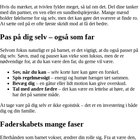
Hvis du mærker, at tvivlen fylder meget, så tal om det. Del dine tanker
med din partner, en ven eller en sundhedsplejerske. Mange mænd
holder følelserne for sig selv, men det kan gøre det sværere at finde ro.
At sætte ord på er ofte første skridt mod at få det bedre.
Pas på dig selv – også som far
Selvom fokus naturligt er på barnet, er det vigtigt, at du også passer på
dig selv. Søvn, mad og pauser kan virke som luksus, men de er
nødvendige for, at du kan være den far, du gerne vil være.
Sov, når du kan
– selv korte lure kan gøre en forskel.
Spis regelmæssigt
– energi og humør hænger tæt sammen.
Bevæg dig
– en gåtur eller lidt motion kan give overskud.
Tal med andre fædre
– det kan være en lettelse at høre, at de
har det på samme måde.
At tage vare på dig selv er ikke egoistisk – det er en investering i både
dig og din familie.
Faderskabets mange faser
Efterhånden som barnet vokser, ændrer din rolle sig. Fra at være den,