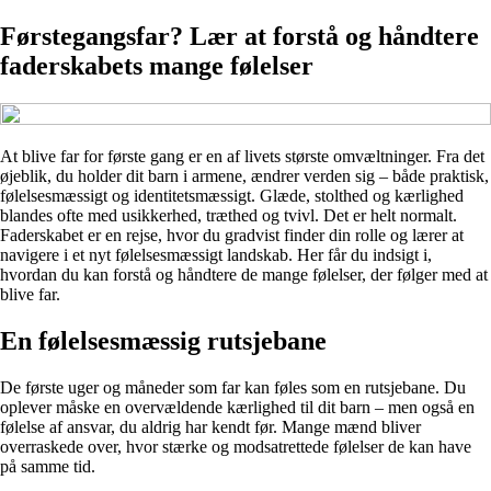
Førstegangsfar? Lær at forstå og håndtere
faderskabets mange følelser
At blive far for første gang er en af livets største omvæltninger. Fra det
øjeblik, du holder dit barn i armene, ændrer verden sig – både praktisk,
følelsesmæssigt og identitetsmæssigt. Glæde, stolthed og kærlighed
blandes ofte med usikkerhed, træthed og tvivl. Det er helt normalt.
Faderskabet er en rejse, hvor du gradvist finder din rolle og lærer at
navigere i et nyt følelsesmæssigt landskab. Her får du indsigt i,
hvordan du kan forstå og håndtere de mange følelser, der følger med at
blive far.
En følelsesmæssig rutsjebane
De første uger og måneder som far kan føles som en rutsjebane. Du
oplever måske en overvældende kærlighed til dit barn – men også en
følelse af ansvar, du aldrig har kendt før. Mange mænd bliver
overraskede over, hvor stærke og modsatrettede følelser de kan have
på samme tid.