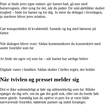
Prøv at finde jeres egne rutiner: giv barnet bad, gå ture med
barnevognen, eller syng for det, når du putter. De små øjeblikke skaber
tryghed – både for barnet og for dig. Jo mere du deltager i hverdagen,
jo stærkere bliver jeres relation.
Gør transporttiden til kvalitetstid: Samtale og leg med børnene på
farten
Når dialogen bliver svær: Sådan kommunikerer du konstruktivt med
andre forældre som far
At finde sin egen vej som far – når barnet har særlige behov
Digitale vaner i familien: Sådan skaber I fælles regler, der holder
Når tvivlen og presset melder sig
Det er ikke ualmindeligt at føle sig utilstrækkelig som far. Måske
spørger du dig selv, om du gør det godt nok, eller om du burde føle
mere glæde. Samtidig kan du opleve et pres for at være både
nærværende forælder, støttende partner og stabil forsørger.