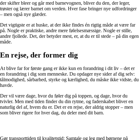
der skifter bleer og går med barnevognen, bliver du den, der leger,
trøster og lærer barnet om verden. Hver fase bringer nye udfordringer
– men også nye glæder.
Det vigtigste er at huske, at der ikke findes én rigtig måde at være far
på. Nogle er praktiske, andre mere følelsesmæssige. Nogle er stille,
andre fjollede. Det, der betyder mest, er, at du er til stede – på din egen
måde.
En rejse, der former dig
At blive far for første gang er ikke kun en forandring i dit liv – det er
en forandring i dig som menneske. Du opdager nye sider af dig selv:
tålmodighed, sårbarhed, styrke og kærlighed, du måske ikke vidste, du
havde.
Der vil være dage, hvor du føler dig på toppen, og dage, hvor du
tvivler. Men med tiden finder du din rytme, og faderskabet bliver en
naturlig del af, hvem du er. Det er en rejse, der aldrig stopper – men
som bliver rigere for hver dag, du deler med dit barn.
Gør transporttiden til kvalitetstid: Samtale og leg med børnene på