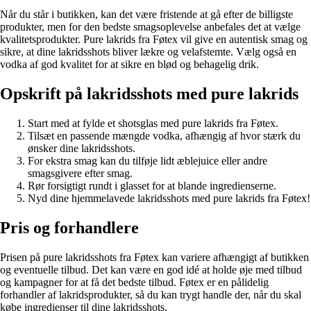
Når du står i butikken, kan det være fristende at gå efter de billigste
produkter, men for den bedste smagsoplevelse anbefales det at vælge
kvalitetsprodukter. Pure lakrids fra Føtex vil give en autentisk smag og
sikre, at dine lakridsshots bliver lækre og velafstemte. Vælg også en
vodka af god kvalitet for at sikre en blød og behagelig drik.
Opskrift på lakridsshots med pure lakrids
Start med at fylde et shotsglas med pure lakrids fra Føtex.
Tilsæt en passende mængde vodka, afhængig af hvor stærk du
ønsker dine lakridsshots.
For ekstra smag kan du tilføje lidt æblejuice eller andre
smagsgivere efter smag.
Rør forsigtigt rundt i glasset for at blande ingredienserne.
Nyd dine hjemmelavede lakridsshots med pure lakrids fra Føtex!
Pris og forhandlere
Prisen på pure lakridsshots fra Føtex kan variere afhængigt af butikken
og eventuelle tilbud. Det kan være en god idé at holde øje med tilbud
og kampagner for at få det bedste tilbud. Føtex er en pålidelig
forhandler af lakridsprodukter, så du kan trygt handle der, når du skal
købe ingredienser til dine lakridsshots.