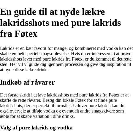
En guide til at nyde lækre
lakridsshots med pure lakrids
fra Føtex
Lakrids er en kær favorit for mange, og kombineret med vodka kan det
skabe en helt speciel smagsoplevelse. Hvis du er interesseret i at prøve
lakridsshots lavet med pure lakrids fra Føtex, er du kommet til det rette
sted. Her vil vi guide dig igennem processen og give dig inspiration til
at nyde disse lækre drinks.
Indkøb af råvarer
Det første skridt i at lave lakridsshots med pure lakrids fra Føtex er at
skaffe de rette råvarer. Besøg din lokale Føtex for at finde pure
lakridsshots, der er perfekt til formålet. Udover pure lakrids kan du
også overveje at tilføje vodka og eventuelt andre smagsgivere som
æble for at skabe variation i dine drinks.
Valg af pure lakrids og vodka