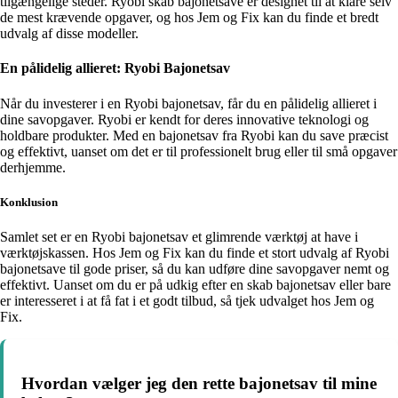
tilgængelige steder. Ryobi skab bajonetsave er designet til at klare selv
de mest krævende opgaver, og hos Jem og Fix kan du finde et bredt
udvalg af disse modeller.
En pålidelig allieret: Ryobi Bajonetsav
Når du investerer i en Ryobi bajonetsav, får du en pålidelig allieret i
dine savopgaver. Ryobi er kendt for deres innovative teknologi og
holdbare produkter. Med en bajonetsav fra Ryobi kan du save præcist
og effektivt, uanset om det er til professionelt brug eller til små opgaver
derhjemme.
Konklusion
Samlet set er en Ryobi bajonetsav et glimrende værktøj at have i
værktøjskassen. Hos Jem og Fix kan du finde et stort udvalg af Ryobi
bajonetsave til gode priser, så du kan udføre dine savopgaver nemt og
effektivt. Uanset om du er på udkig efter en skab bajonetsav eller bare
er interesseret i at få fat i et godt tilbud, så tjek udvalget hos Jem og
Fix.
Hvordan vælger jeg den rette bajonetsav til mine