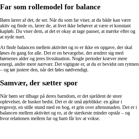
Far som rollemodel for balance
Børn lærer af det, de ser. Når du som far viser, at du både kan være
aktiv og finde ro, lærer de, at livet ikke behøver at være et konstant
kapløb. Du viser dem, at det er okay at tage pauser, at mærke efter og
at nyde nuet.
At finde balancen mellem aktivitet og ro er ikke en opgave, der skal
løses én gang for alle. Det er en bevægelse, der ændrer sig med
børnenes alder og jeres livssituation. Nogle perioder kræver mere
energi, andre mere nærvær. Det vigtigste er, at du er bevidst om rytmen
– og tør justere den, når det føles nødvendigt.
Samvær, der sætter spor
Når børn ser tilbage på deres barndom, er det sjældent de store
oplevelser, de husker bedst. Det er de små øjeblikke: en gåtur i
regnvejr, en stille stund med en bog, et grin over aftensmaden. Det er i
balancen mellem aktivitet og ro, at de stærkeste minder opstår – og
hvor relationen mellem far og barn får lov at vokse.