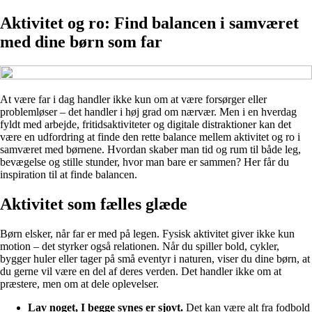
Aktivitet og ro: Find balancen i samværet
med dine børn som far
At være far i dag handler ikke kun om at være forsørger eller
problemløser – det handler i høj grad om nærvær. Men i en hverdag
fyldt med arbejde, fritidsaktiviteter og digitale distraktioner kan det
være en udfordring at finde den rette balance mellem aktivitet og ro i
samværet med børnene. Hvordan skaber man tid og rum til både leg,
bevægelse og stille stunder, hvor man bare er sammen? Her får du
inspiration til at finde balancen.
Aktivitet som fælles glæde
Børn elsker, når far er med på legen. Fysisk aktivitet giver ikke kun
motion – det styrker også relationen. Når du spiller bold, cykler,
bygger huler eller tager på små eventyr i naturen, viser du dine børn, at
du gerne vil være en del af deres verden. Det handler ikke om at
præstere, men om at dele oplevelser.
Lav noget, I begge synes er sjovt.
Det kan være alt fra fodbold