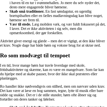
i haven til en tur i svømmehallen. Jo mere du selv nyder det,
desto mere engagerede bliver børnene.
Skab små traditioner.
En fast søndagstur, en ugentlig
brætspilsaften eller en fælles madlavningsdag kan blive noget,
børnene ser frem til.
Vær til stede.
Læg mobilen væk, og vær fuldt fokuseret på det,
I laver. Det er ikke aktiviteten i sig selv, men din
opmærksomhed, der gør forskellen.
Aktivitet giver energi og glæde – men det er vigtigt, at den ikke bliver
et krav. Nogle dage har både børn og voksne brug for at skrue ned.
Ro som modvægt til tempoet
I en tid, hvor mange børn har travle hverdage med skole,
fritidsaktiviteter og skærme, kan ro være en mangelvare. Som far kan
du hjælpe med at skabe pauser, hvor der ikke skal præsteres eller
planlægges.
Ro handler ikke nødvendigvis om stilhed, men om nærvær uden krav.
Det kan være at læse en bog sammen, tegne, lytte til musik eller bare
sidde og snakke. Det er i de stille stunder, børn ofte åbner sig og
fortæller om deres tanker og følelser.